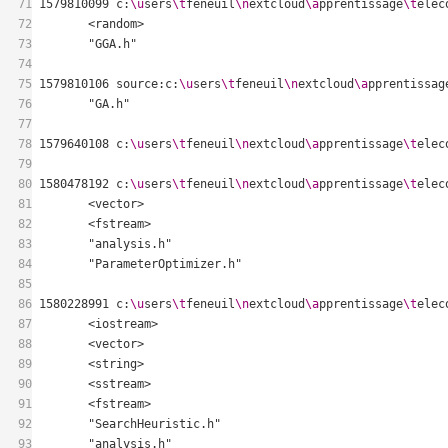
71
1579810099 c:
\u
sers
\t
feneuil
\n
extcloud
\a
pprentissage
\t
elec
72
73
74
75
1579810106 source:c:
\u
sers
\t
feneuil
\n
extcloud
\a
pprentissag
76
77
78
1579640108 c:
\u
sers
\t
feneuil
\n
extcloud
\a
pprentissage
\t
elec
79
80
1580478192 c:
\u
sers
\t
feneuil
\n
extcloud
\a
pprentissage
\t
elec
81
82
83
84
85
86
1580228991 c:
\u
sers
\t
feneuil
\n
extcloud
\a
pprentissage
\t
elec
87
88
89
90
91
92
93