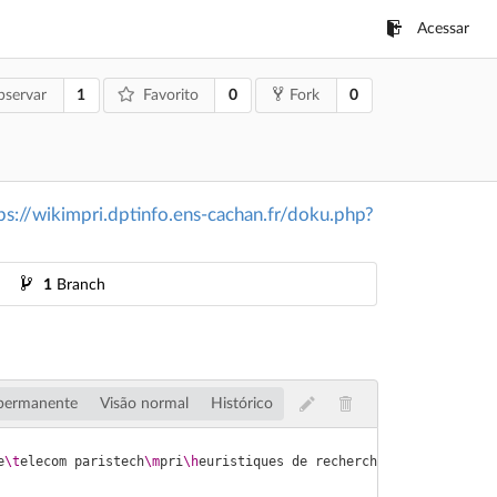
Acessar
1
0
0
servar
Favorito
Fork
ps://wikimpri.dptinfo.ens-cachan.fr/doku.php?
1
Branch
 permanente
Visão normal
Histórico
e
\t
elecom paristech
\m
pri
\h
euristiques de recherche
\m
astermind
\m
m