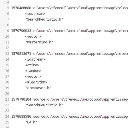
4
5
1578486688 c:
\u
sers
\t
feneuil
\n
extcloud
\a
pprentissage
\t
elec
6
7
8
9
1579790033 c:
\u
sers
\t
feneuil
\n
extcloud
\a
pprentissage
\t
elec
10
11
12
13
1579813071 c:
\u
sers
\t
feneuil
\n
extcloud
\a
pprentissage
\t
elec
14
15
16
17
18
19
20
21
1579790104 source:c:
\u
sers
\t
feneuil
\n
extcloud
\a
pprentissag
22
23
24
1579638586 source:c:
\u
sers
\t
feneuil
\n
extcloud
\a
pprentissag
25