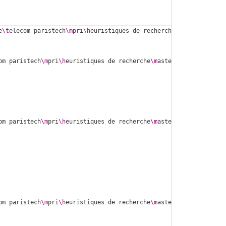
e
\t
elecom paristech
\m
pri
\h
euristiques de recherche
\m
astermind
\s
r
om paristech
\m
pri
\h
euristiques de recherche
\m
astermind
\i
nclude
\a
om paristech
\m
pri
\h
euristiques de recherche
\m
astermind
\i
nclude
\a
om paristech
\m
pri
\h
euristiques de recherche
\m
astermind
\i
nclude
\s