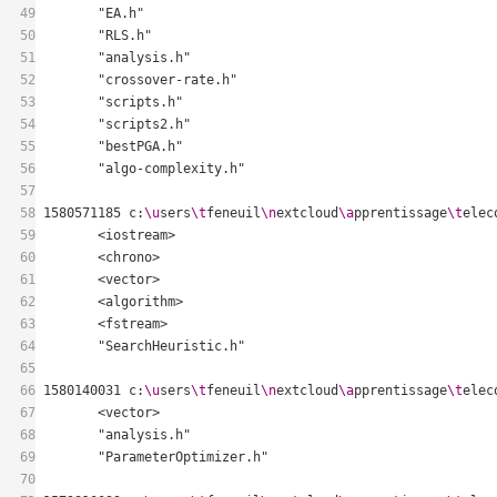
49
50
51
52
53
54
55
56
57
58
1580571185 c:
\u
sers
\t
feneuil
\n
extcloud
\a
pprentissage
\t
elec
59
60
61
62
63
64
65
66
1580140031 c:
\u
sers
\t
feneuil
\n
extcloud
\a
pprentissage
\t
elec
67
68
69
70