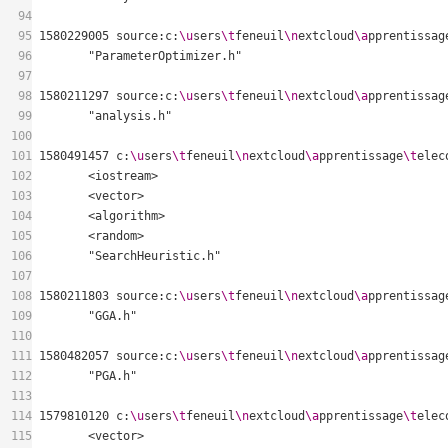
94
95
1580229005 source:c:
\u
sers
\t
feneuil
\n
extcloud
\a
pprentissag
96
97
98
1580211297 source:c:
\u
sers
\t
feneuil
\n
extcloud
\a
pprentissag
99
100
101
1580491457 c:
\u
sers
\t
feneuil
\n
extcloud
\a
pprentissage
\t
elec
102
103
104
105
106
107
108
1580211803 source:c:
\u
sers
\t
feneuil
\n
extcloud
\a
pprentissag
109
110
111
1580482057 source:c:
\u
sers
\t
feneuil
\n
extcloud
\a
pprentissag
112
113
114
1579810120 c:
\u
sers
\t
feneuil
\n
extcloud
\a
pprentissage
\t
elec
115