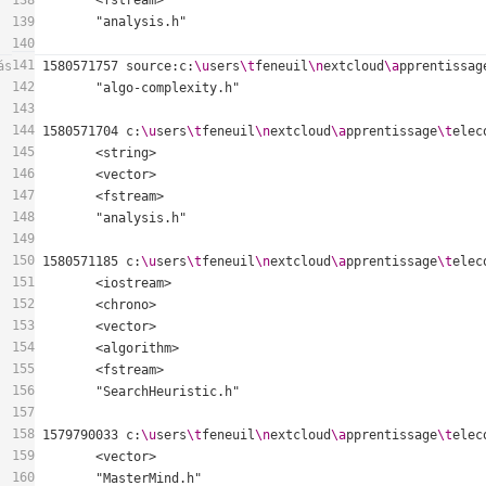
138
139
140
141
ás
1580571757 source:c:
\u
sers
\t
feneuil
\n
extcloud
\a
pprentissag
142
143
144
1580571704 c:
\u
sers
\t
feneuil
\n
extcloud
\a
pprentissage
\t
elec
145
146
147
148
149
150
1580571185 c:
\u
sers
\t
feneuil
\n
extcloud
\a
pprentissage
\t
elec
151
152
153
154
155
156
157
158
1579790033 c:
\u
sers
\t
feneuil
\n
extcloud
\a
pprentissage
\t
elec
159
160