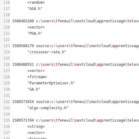
116
117
118
119
1580483200 c:
\u
sers
\t
feneuil
\n
extcloud
\a
pprentissage
\t
elec
120
121
122
123
1580508179 source:c:
\u
sers
\t
feneuil
\n
extcloud
\a
pprentissag
124
125
126
1580480551 c:
\u
sers
\t
feneuil
\n
extcloud
\a
pprentissage
\t
elec
127
128
129
130
131
132
1580571654 source:c:
\u
sers
\t
feneuil
\n
extcloud
\a
pprentissag
133
134
135
1580571704 c:
\u
sers
\t
feneuil
\n
extcloud
\a
pprentissage
\t
elec
136
137