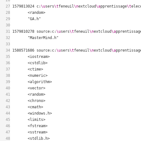
26
27
1579813024 c:
\u
sers
\t
feneuil
\n
extcloud
\a
pprentissage
\t
elec
28
29
30
31
1579810278 source:c:
\u
sers
\t
feneuil
\n
extcloud
\a
pprentissag
32
33
34
1580571686 source:c:
\u
sers
\t
feneuil
\n
extcloud
\a
pprentissag
35
36
37
38
39
40
41
42
43
44
45
46
47
48