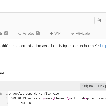
Ob
ts
Versões
Wiki
Atividade
0
0
roblèmes d'optimisation avec heuristiques de recherche" :
htt
end
Original
Link
ás
1
2
1579790133 source:c:
\u
sers
\t
feneuil
\n
extcloud
\a
pprentissag
3