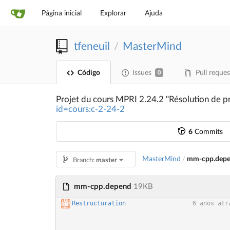
Página inicial
Explorar
Ajuda
tfeneuil
MasterMind
/
Código
Issues
Pull reques
0
Projet du cours MPRI 2.24.2 "Résolution de p
id=cours:c-2-24-2
6
Commits
MasterMind
mm-cpp.dep
/
Branch:
master
mm-cpp.depend
19KB
Restructuration
6 anos atr